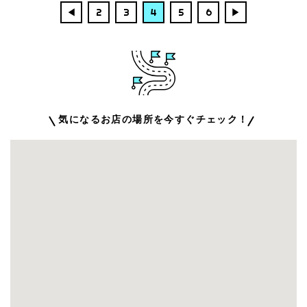
い商品。作るのに時間がかかるため予約するの
◀︎
2
3
4
5
6
▶︎
が通常 […]
気になるお店の場所を今すぐチェック！