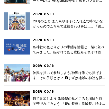
ーヒーDitta Artigianaleを楽しめるカフェがで
きました 菱沼の住宅街の一角に、コーヒー
Caffè
ショップ「カッフェ ラマリアンティ」がオー
Ramaglianti
2024.06.13
プンしました。 ラマリアンティで […]
28号のこと またもや冊子に入れ込む時間がな
かったのでこちらで辻褄合わせをば…… 「御神
輿ってずっと前から住んでる人しか担げないん
Cheeega28
でしょ？」そう思っている人のなんと多いこと
号 浜降祭に参
2024.06.13
か。4年ぶりの浜降祭が行われた昨年、 “神輿
加しよう2
はだ […]
各神社の色とりどりの半纏を情報と一緒に並べ
てみました。描かれてある意匠もそれぞれ個性
的で、文字で書かれていることも様々です。半
浜降祭 神社神
纏だけで神社が言い当てられるようになったら
輿 半纏図鑑
2024.06.13
あなたも浜降りマスター？
神輿を担いで参加しよう/神輿は誰でも担げま
す。その手順とは？ ❶まずは地域の神社を探
そう 地域の神社は、その土地を見守ってくれ
浜降祭に参加
ています。あなたの住む場所から一番近い神社
しよう 初心
2024.06.13
を探して訪ねてみましょう知人の紹介などを通
者マニュアル
してそれ以 […]
観て参加しよう 浜降祭の見どころを場所と時
2024〈7月
間帯でみてみよう 「暁の祭典」浜降祭。暁ま
15日/海の
でに南湖の浜に辿りつくための移動は深夜から