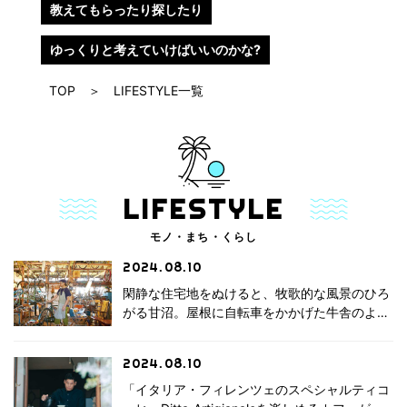
教えてもらったり探したり
ゆっくりと考えていけばいいのかな?
TOP
＞
LIFESTYLE一覧
LIFESTYLE
モノ・まち・くらし
2024.08.10
閑静な住宅地をぬけると、牧歌的な風景のひろ
がる甘沼。屋根に自転車をかかげた牛舎のよう
な建物が見えます。そこは、オリジナルデザイ
CYCLE BOY
ンのハンドメイド自転車を手がけるCYCLE
谷信雪
2024.08.10
BOYさんのアトリエです。 美しさと操作する
楽しさ […]
「イタリア・フィレンツェのスペシャルティコ