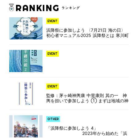
ことなのですが、ご縁をいただき、茅ヶ崎
RANKING
第一中学校の職場体験を受け入れることに
ランキング
なりました。先生と打ち合わ […]
EVENT
浜降祭に参加しよう 〈7月21日 海の日〉
初心者マニュアル2025 浜降祭とは 寒川町
と茅ヶ崎市の各神社から約40基の神輿が
西浜海岸に集まるお祭りです。これだけの
神輿が集まるのは全国でも珍しいのだそ
EVENT
う。夜明けとともに神輿 […]
EVENT
監修：茅ヶ崎神輿康 中里康則 其の一 神
輿を担いで参加しよう ① まずは地域の神
社を探そう 地域の神社は、その土地を見
守ってくれています。あなたの住む場所か
ら一番近い神社を探して訪ねてみましょ
OTHER
う。知人の紹介などを通してそ […]
「浜降祭に参加しよう 4」
2023年から始めた「浜