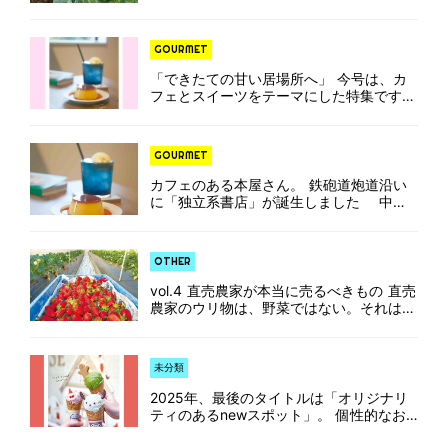
つながりの中で支えられている。 農家
と消防団が同一人物である場合、その役割
はより多面的になる。農地を守ることは、
GOURMET
地域を守ることでもある。 […]
「できたての甘い居場所へ」 今号は、カ
フェとスイーツをテーマにした特集です。
登場する5店舗は、すべてニューオープ
ン。本屋と併設された店、日仏夫妻が営む
店、乳幼児を抱えながら焼き菓子をつくる
GOURMET
ママの店など、バリエーション豊か […]
カフェのある本屋さん。 鉄砲道炮道沿い
に「独立系書店」が誕生しました 中海
岸・鉄砲道沿いに書店にカフェが併設され
た「クレイドブックス」がオープンしまし
た。クレイドブックスは一般の書店とは少
OTHER
し違っていて、店が独自にセレク […]
vol.4 直売農家が本当に売るべきもの 直売
農家のウリ物は、野菜ではない。それは、
・収穫から最長でも24時間以内という
「真の鮮度」 ・早熟どりでも、取り遅れ
でもない「最適期」での収穫 この二つが
未分類
同時に揃ったときにだけ […]
2025年、最後のタイトルは「オリジナリ
ティのあるnewスポット」。 個性的なお
店を紹介します。 チーガでは初めての