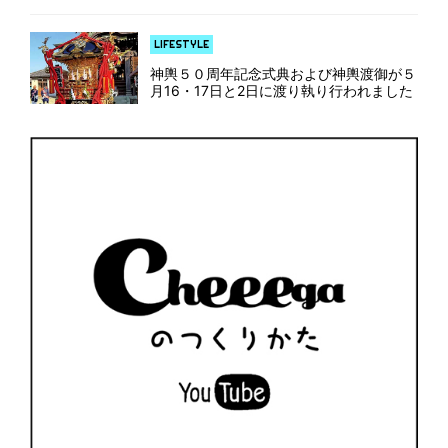
降祭に参加しよう」は、今年で4回目とな
りました。 好評いただき毎年更新してい
る「半纏図鑑」は今回見開きのページ仕立
LIFESTYLE
てにしてみました。センターページのホ
[…]
神輿５０周年記念式典および神輿渡御が５
月16・17日と2日に渡り執り行われました
神輿50周年を祝い、「化粧綱」と「記念
半纏」を新調 昭和51（1976）年に新調
された西久保の日吉神社神輿が、今年で
50周年という節目を […]