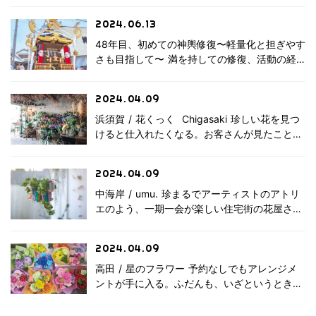
日〉【其の
浜降祭に参加
一】
始まります。迫力に加えて「どっこい、どっこ
しよう 初心
2024.06.13
い！ 」や「よい、よいと！ 」などの掛け声、
者マニュアル
タンスや […]
48年目、初めての神輿修復〜軽量化と担ぎやす
2024〈7月
さも目指して〜 満を持しての修復、活動の経
15日/海の
緯を教えてください 高田・熊野神社の大神
日〉【其の
令和のリアル
二】
輿がつくられた１９７７年の６月。今から48年
な神輿大修復
2024.04.09
前になります。東京浅草の神輿屋にお願いした
高田・熊野神
のです […]
浜須賀 / 花くっく Chigasaki 珍しい花を見つ
社神輿
けると仕入れたくなる。お客さんが見たことの
ない花を届けたい！ これが造花ではないと
花くっく
いうのだから驚きます。黒で青でラメ入り！と
2024.04.09
いうスペシャルな薔薇はスパイラルギャ […]
中海岸 / umu. 珍まるでアーティストのアトリ
エのよう、一期一会が楽しい住宅街の花屋さん
中海岸の閑静な住宅街の一角にたたずむ花屋
umu.
さん「umu.」。陽光がかすかに差し込むガラス
2024.04.09
張りの店構えは、シャビーシックで温かみ […]
高田 / 星のフラワー 予約なしでもアレンジメ
ントが手に入る。ふだんも、いざというときに
も頼れる老舗花店 フラワーアレンジメント
星のフラワー
は花瓶がなくてもそのまま飾れるので人気の高